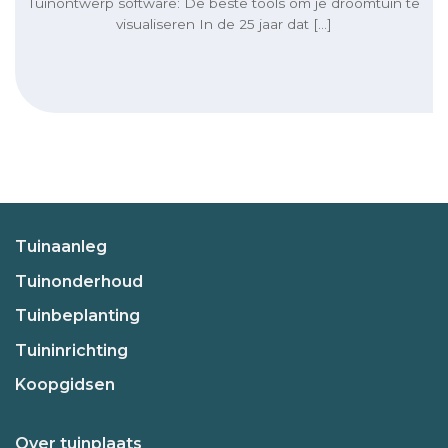
Tuinontwerp software: De beste tools om je droomtuin te
visualiseren In de 25 jaar dat [...]
Tuinaanleg
Tuinonderhoud
Tuinbeplanting
Tuininrichting
Koopgidsen
Over tuinplaats