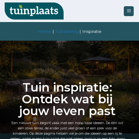
Ga
naar
inhoud
Home
|
Tuinaanleg
|
Inspiratie
Tuin inspiratie:
Ontdek wat bij
jouw leven past
Een nieuwe tuin begint vaak met een hoop losse ideeën. De één wil
een strak terras, de ander juist veel groen of een plek voor de
kinderen. Op deze pagina helpen we je om die ideeën op een rij te
zetten, zodat je een tuin krijgt die niet alleen mooi is op een foto, maar