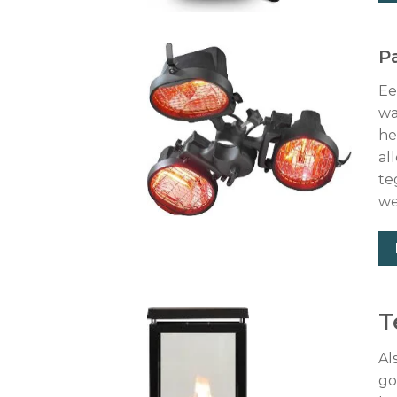
P
Ee
wa
he
al
te
we
T
Al
go