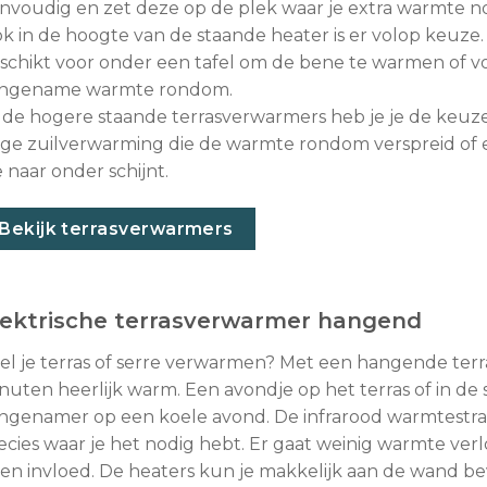
nvoudig en zet deze op de plek waar je extra warmte n
k in de hoogte van de staande heater is er volop keuze.
schikt voor onder een tafel om de bene te warmen of v
ngename warmte rondom.
j de hogere staande terrasverwarmers heb je je de keuze
ge zuilverwarming die de warmte rondom verspreid of 
e naar onder schijnt.
Bekijk terrasverwarmers
lektrische terrasverwarmer hangend
el je terras of serre verwarmen? Met een hangende terr
nuten heerlijk warm. Een avondje op het terras of in de
ngenamer op een koele avond. De infrarood warmtestra
ecies waar je het nodig hebt. Er gaat weinig warmte ver
en invloed. De heaters kun je makkelijk aan de wand bev