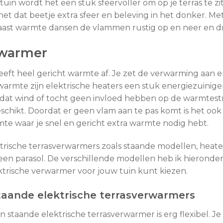
uin wordt het een stuk sfeervoller om op je terras te z
 dat beetje extra sfeer en beleving in het donker. Me
ast warmte dansen de vlammen rustig op en neer en dr
rwarmer
eeft heel gericht warmte af. Je zet de verwarming aan e
 warmte zijn elektrische heaters een stuk energiezuinig
s dat wind of tocht geen invloed hebben op de warmtestr
chikt. Doordat er geen vlam aan te pas komt is het ook 
imte waar je snel en gericht extra warmte nodig hebt.
ktrische terrasverwarmers zoals staande modellen, heat
en parasol. De verschillende modellen heb ik hieronder v
trische verwarmer voor jouw tuin kunt kiezen.
taande elektrische terrasverwarmers
n staande elektrische terrasverwarmer is erg flexibel. Je