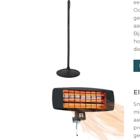
ee
Oo
ge
aa
Bi
ho
di
E
Sn
mi
aa
pr
ge