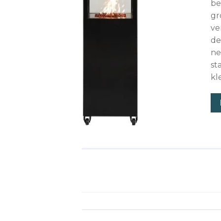
be
gr
ve
de
ne
st
kle