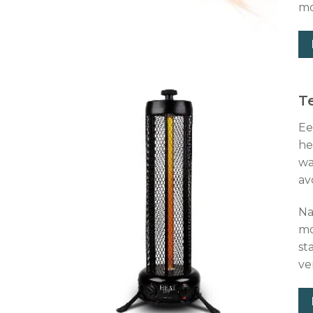
mo
T
Ee
he
wa
av
Na
mo
st
ve