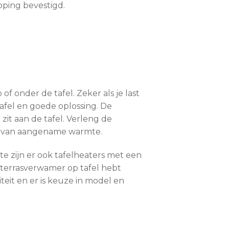
pping bevestigd.
f onder de tafel. Zeker als je last
afel en goede oplossing. De
it aan de tafel. Verleng de
ot van aangename warmte.
te zijn er ook tafelheaters met een
e terrasverwamer op tafel hebt
eit en er is keuze in model en