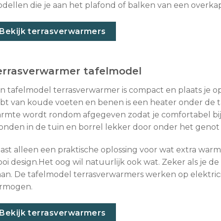
dellen die je aan het plafond of balken van een overka
Bekijk terrasverwarmers
errasverwarmer tafelmodel
n tafelmodel terrasverwarmer is compact en plaats je op o
bt van koude voeten en benen is een heater onder de t
rmte wordt rondom afgegeven zodat je comfortabel bij z
onden in de tuin en borrel lekker door onder het gen
ast alleen een praktische oplossing voor wat extra warm
oi design.Het oog wil natuurlijk ook wat. Zeker als je d
aan. De tafelmodel terrasverwarmers werken op elektricit
rmogen.
Bekijk terrasverwarmers