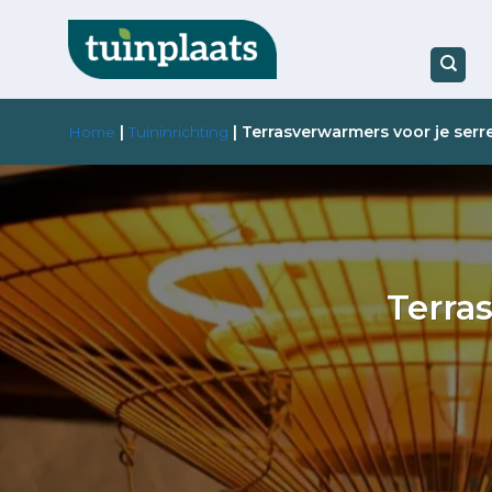
Ga
naar
inhoud
|
|
Terrasverwarmers voor je serre
Home
Tuininrichting
Terras