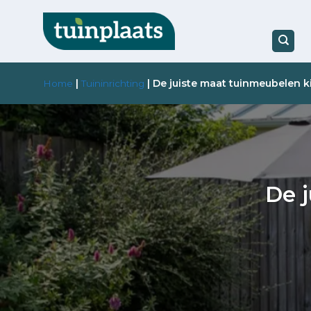
Ga
naar
inhoud
|
|
De juiste maat tuinmeubelen k
Home
Tuininrichting
De 