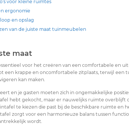
o’s voor kleine ruimtes
en ergonomie
loop en opslag
ezen van de juiste maat tuinmeubelen
iste maat
s essentieel voor het creëren van een comfortabele en 
 tot een krappe en oncomfortabele zitplaats, terwijl een tu
avigeren kan maken.
iseert en je gasten moeten zich in ongemakkelijke posities
ntafel hebt gekocht, maar er nauwelijks ruimte overblijf
intafel te kiezen die past bij de beschikbare ruimte en h
fel zorgt voor een harmonieuze balans tussen functiona
antrekkelijk wordt.