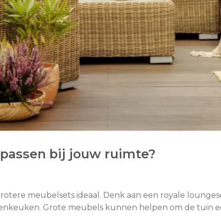
passen bij jouw ruimte?
rotere meubelsets ideaal. Denk aan een royale loungese
itenkeuken. Grote meubels kunnen helpen om de tuin e