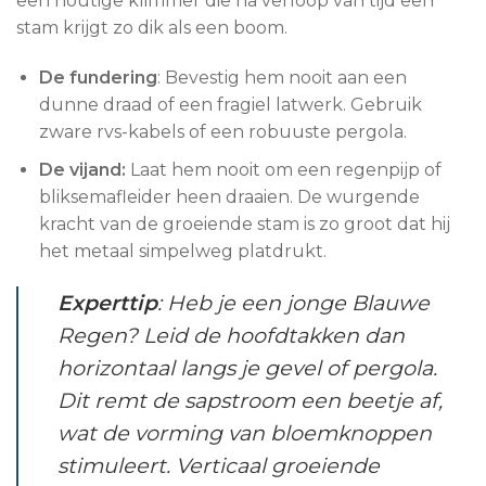
een houtige klimmer die na verloop van tijd een
stam krijgt zo dik als een boom.
De fundering
: Bevestig hem nooit aan een
dunne draad of een fragiel latwerk. Gebruik
zware rvs-kabels of een robuuste pergola.
De vijand:
Laat hem nooit om een regenpijp of
bliksemafleider heen draaien. De wurgende
kracht van de groeiende stam is zo groot dat hij
het metaal simpelweg platdrukt.
Experttip
: Heb je een jonge Blauwe
Regen? Leid de hoofdtakken dan
horizontaal langs je gevel of pergola.
Dit remt de sapstroom een beetje af,
wat de vorming van bloemknoppen
stimuleert. Verticaal groeiende