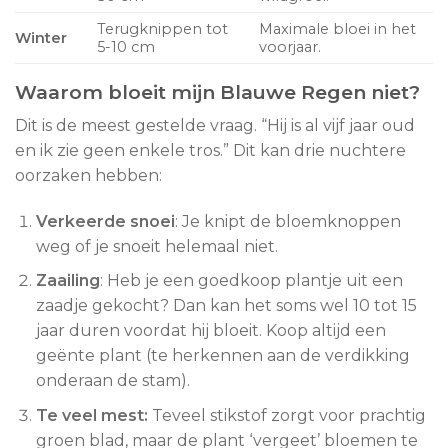
Terugknippen tot
Maximale bloei in het
Winter
5-10 cm
voorjaar.
Waarom bloeit mijn Blauwe Regen niet?
Dit is de meest gestelde vraag. “Hij is al vijf jaar oud
en ik zie geen enkele tros.” Dit kan drie nuchtere
oorzaken hebben:
Verkeerde snoei
: Je knipt de bloemknoppen
weg of je snoeit helemaal niet.
Zaailing
: Heb je een goedkoop plantje uit een
zaadje gekocht? Dan kan het soms wel 10 tot 15
jaar duren voordat hij bloeit. Koop altijd een
geënte plant (te herkennen aan de verdikking
onderaan de stam).
Te veel mest:
Teveel stikstof zorgt voor prachtig
groen blad, maar de plant ‘vergeet’ bloemen te