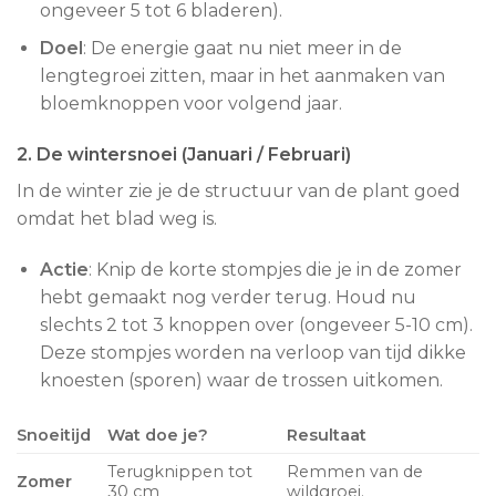
ongeveer 5 tot 6 bladeren).
Doel
: De energie gaat nu niet meer in de
lengtegroei zitten, maar in het aanmaken van
bloemknoppen voor volgend jaar.
2. De wintersnoei (Januari / Februari)
In de winter zie je de structuur van de plant goed
omdat het blad weg is.
Actie
: Knip de korte stompjes die je in de zomer
hebt gemaakt nog verder terug. Houd nu
slechts 2 tot 3 knoppen over (ongeveer 5-10 cm).
Deze stompjes worden na verloop van tijd dikke
knoesten (sporen) waar de trossen uitkomen.
Snoeitijd
Wat doe je?
Resultaat
Terugknippen tot
Remmen van de
Zomer
30 cm
wildgroei.