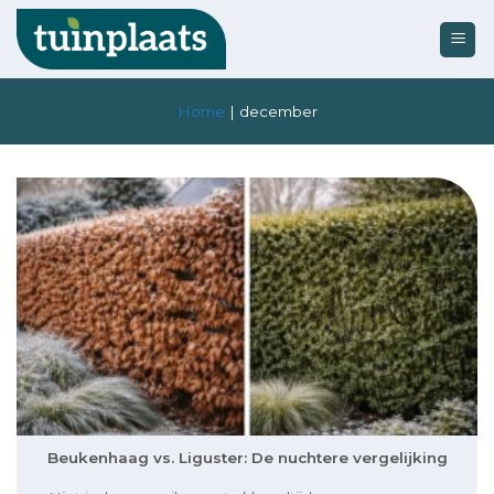
Ga
naar
inhoud
Home
|
december
Beukenhaag vs. Liguster: De nuchtere vergelijking