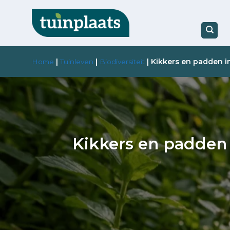
Ga
naar
inhoud
|
|
|
Kikkers en padden in
Home
Tuinleven
Biodiversiteit
Kikkers en padden 