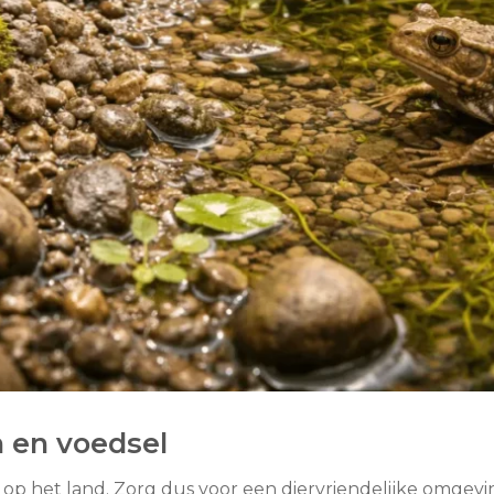
n en voedsel
d op het land. Zorg dus voor een diervriendelijke omgevi