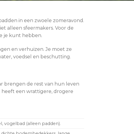
n padden in een zwoele zomeravond.
niet alleen sfeermakers. Voor de
e je kunt hebben.
angen en verhuizen. Je moet ze
water, voedsel en beschutting.
ar brengen de rest van hun leven
ad heeft een wrattigere, drogere
l, vogelbad (alleen padden).
n, dichte bodembedekkers, lange