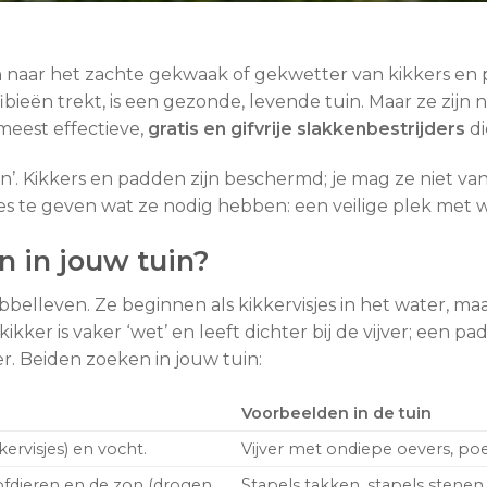
ren naar het zachte gekwaak of gekwetter van kikkers e
bieën trekt, is een gezonde, levende tuin. Maar ze zijn 
meest effectieve,
gratis en gifvrije slakkenbestrijders
di
pen’. Kikkers en padden zijn beschermd; je mag ze niet v
ies te geven wat ze nodig hebben: een veilige plek met 
 in jouw tuin?
elleven. Ze beginnen als kikkervisjes in het water, ma
kker is vaker ‘wet’ en leeft dichter bij de vijver; een p
r. Beiden zoeken in jouw tuin:
Voorbeelden in de tuin
ervisjes) en vocht.
Vijver met ondiepe oevers, poe
fdieren en de zon (drogen
Stapels takken, stapels stene