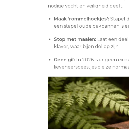
nodige vocht en veiligheid geeft.
Maak ‘rommelhoekjes’:
Stapel d
een stapel oude dakpannen is ee
Stop met maaien:
Laat een deel 
klaver, waar bijen dol op zijn.
Geen gif:
In 2026 is er geen exc
lieveheersbeestjes die ze norma