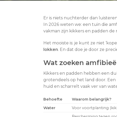
Er is niets nuchterder dan luiste
In 2026 weten we: een tuin die amfi
vakman zijn kikkers en padden de 
Het mooiste is: je kunt ze niet ‘ko
lokken
. En dat doe je door ze prec
Wat zoeken amfibieën
Kikkers en padden hebben een dubb
grotendeels op het land door. Een ki
huid en scharrelt vaak ver van wate
Behoefte
Waarom belangrijk?
Water
Voor voortplanting (kikk
Bescherming tegen roo