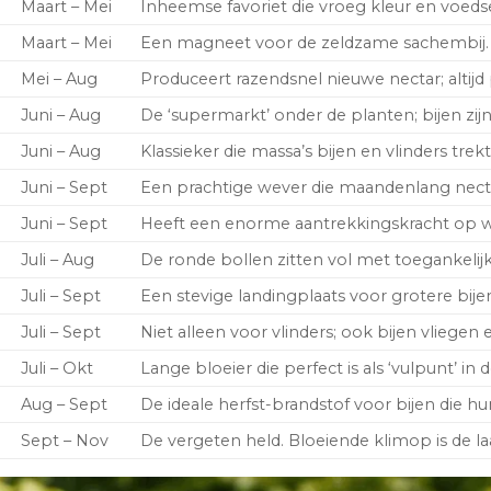
Maart – Mei
Inheemse favoriet die vroeg kleur en voedse
Maart – Mei
Een magneet voor de zeldzame sachembij.
Mei – Aug
Produceert razendsnel nieuwe nectar; altijd p
Juni – Aug
De ‘supermarkt’ onder de planten; bijen zijn
Juni – Aug
Klassieker die massa’s bijen en vlinders tre
Juni – Sept
Een prachtige wever die maandenlang nectar
Juni – Sept
Heeft een enorme aantrekkingskracht op wi
Juli – Aug
De ronde bollen zitten vol met toegankelijk
Juli – Sept
Een stevige landingplaats voor grotere bi
Juli – Sept
Niet alleen voor vlinders; ook bijen vliegen 
Juli – Okt
Lange bloeier die perfect is als ‘vulpunt’ in 
Aug – Sept
De ideale herfst-brandstof voor bijen die h
Sept – Nov
De vergeten held. Bloeiende klimop is de laa