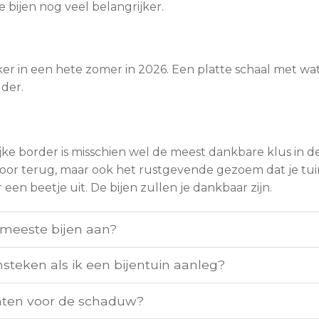
e bijen nog veel belangrijker.
 zeker in een hete zomer in 2026. Een platte schaal met w
dder.
ke border is misschien wel de meest dankbare klus in de t
voor terug, maar ook het rustgevende gezoem dat je tui
r een beetje uit. De bijen zullen je dankbaar zijn.
meeste bijen aan?
nsteken als ik een bijentuin aanleg?
anten voor de schaduw?