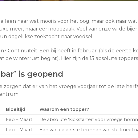
iet alleen naar wat mooi is voor het oog, maar ook naar wat
en luxe meer, maar een noodzaak. Veel van onze wilde bij
 hun dagelijkse zoektocht naar voedsel.
? Continuïteit. Een bij heeft in februari (als de eerste
t de winterrust begint). Hier zijn de 15 absolute toppers,
-bar’ is geopend
zorgen dat er van het vroege voorjaar tot de late herfst i
centrum.
Bloeitijd
Waarom een topper?
Feb – Maart
De absolute ‘kickstarter’ voor vroege homm
Feb – Maart
Een van de eerste bronnen van stuifmeel na