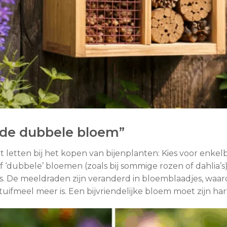
 de dubbele bloem”
oet letten bij het kopen van bijenplanten: Kies voor enke
 ‘dubbele’ bloemen (zoals bij sommige rozen of dahlia’s).
s. De meeldraden zijn veranderd in bloemblaadjes, waard
ifmeel meer is. Een bijvriendelijke bloem moet zijn har