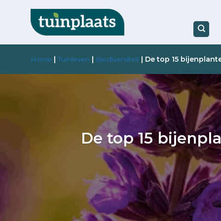
Ga
naar
inhoud
|
|
|
De top 15 bijenplant
Home
Tuinleven
Biodiversiteit
De top 15 bijenpla