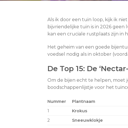
Als ik door een tuin loop, kijk ik n
bijvriendelijke tuin is in 2026 ge
kan een cruciale rustplaats zijn in
Het geheim van een goede bijentuin
voedsel nodig als in oktober (voorda
De Top 15: De ‘Nectar
Om de bijen echt te helpen, moet je 
boodschappenlijstje voor het tuin
Nummer
Plantnaam
1
Krokus
2
Sneeuwklokje