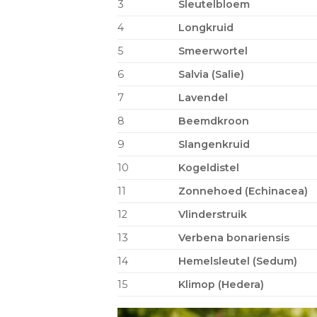
3
Sleutelbloem
4
Longkruid
5
Smeerwortel
6
Salvia (Salie)
7
Lavendel
8
Beemdkroon
9
Slangenkruid
10
Kogeldistel
11
Zonnehoed (Echinacea)
12
Vlinderstruik
13
Verbena bonariensis
14
Hemelsleutel (Sedum)
15
Klimop (Hedera)