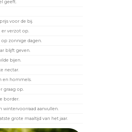
l geeft.
rijs voor de bij.
 er verzot op.
kt op zonnige dagen.
 blijft geven.
lde bijen.
e nectar.
jen en hommels.
er graag op.
de border.
un wintervoorraad aanvullen.
tste grote maaltijd van het jaar.